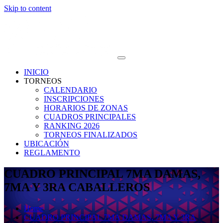
Skip to content
INICIO
TORNEOS
CALENDARIO
INSCRIPCIONES
HORARIOS DE ZONAS
CUADROS PRINCIPALES
RANKING 2026
TORNEOS FINALIZADOS
UBICACIÓN
REGLAMENTO
CUADRO PRINCIPAL 7MA DAMAS,
7MA Y 3RA CABALLEROS
Home
CUADRO PRINCIPAL 7MA DAMAS, 7MA Y 3RA